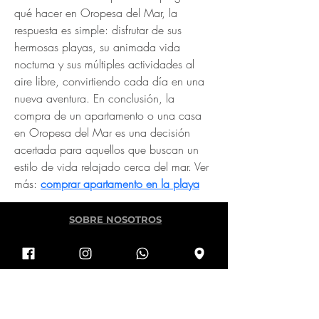
qué hacer en Oropesa del Mar, la 
respuesta es simple: disfrutar de sus 
hermosas playas, su animada vida 
nocturna y sus múltiples actividades al 
aire libre, convirtiendo cada día en una 
nueva aventura. En conclusión, la 
compra de un apartamento o una casa 
en Oropesa del Mar es una decisión 
acertada para aquellos que buscan un 
estilo de vida relajado cerca del mar. Ver 
más: 
comprar apartamento en la playa
SOBRE NOSOTROS
La misión de PAS A PAS es ofrecer a los alumnos de
todos los niveles, no sólo clases de danza, sino
también, diversas experiencias con las que los
estudiantes puedan crecer mental y físicamente
como bailarines.
En PAS A PAS nos apasiona la danza y ayudar a
otros a liberar el bailarín que llevan dentro. ¿Listos