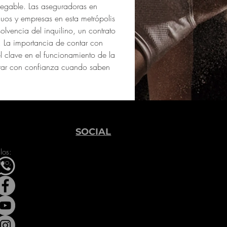
negable. Las aseguradoras en 
duos y empresas en esta metrópolis 
olvencia del inquilino, un contrato 
a. La importancia de contar con 
 clave en el funcionamiento de la 
erar con confianza cuando saben 
SOCIAL
los:
neo,