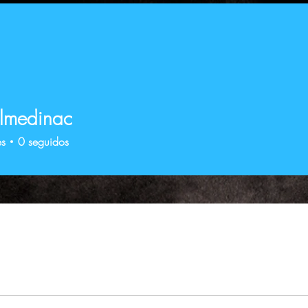
lmedinac
es
0
seguidos