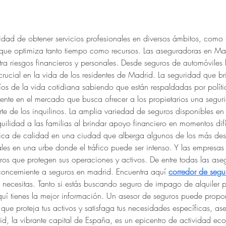
dad de obtener servicios profesionales en diversos ámbitos, como fis
 que optimiza tanto tiempo como recursos. Las aseguradoras en M
tra riesgos financieros y personales. Desde seguros de automóviles 
ial en la vida de los residentes de Madrid. La seguridad que brin
fíos de la vida cotidiana sabiendo que están respaldadas por políti
nte en el mercado que busca ofrecer a los propietarios una segurida
e de los inquilinos. La amplia variedad de seguros disponibles en
ilidad a las familias al brindar apoyo financiero en momentos difí
ca de calidad en una ciudad que alberga algunos de los más dest
les en una urbe donde el tráfico puede ser intenso. Y las empresas
s que protegen sus operaciones y activos. De entre todas las aseg
concerniente a seguros en madrid. Encuentra aquí 
corredor de segu
 necesitas. Tanto si estás buscando seguro de impago de alquiler 
quí tienes la mejor información. Un asesor de seguros puede propor
que proteja tus activos y satisfaga tus necesidades específicas, a
id, la vibrante capital de España, es un epicentro de actividad ec