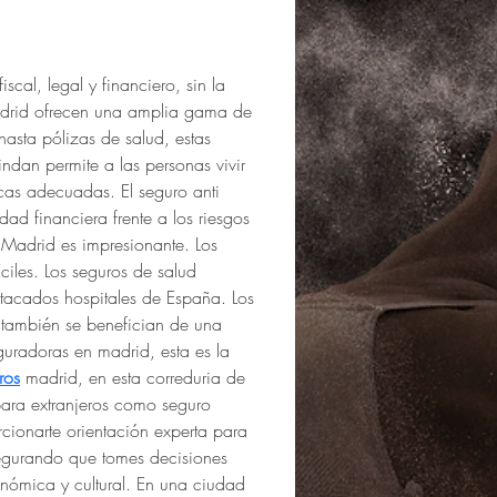
cal, legal y financiero, sin la 
adrid ofrecen una amplia gama de 
hasta pólizas de salud, estas 
dan permite a las personas vivir 
cas adecuadas. El seguro anti 
d financiera frente a los riesgos 
 Madrid es impresionante. Los 
ciles. Los seguros de salud 
acados hospitales de España. Los 
 también se benefician de una 
uradoras en madrid, esta es la 
ros
 madrid, en esta correduria de 
para extranjeros como seguro 
cionarte orientación experta para 
segurando que tomes decisiones 
onómica y cultural. En una ciudad 