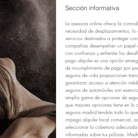
Sección informativa
La asesoria online ofrece la comodi
necesidad de desplazamientos, lo
servicios destinados a proteger con
compañías desempeñan un papel cruc
con confianza y enfrentar los desa
pago alquiler es una opción emerge
de incumplimiento de pago por part
seguros de vida proporcionan tranqu
garantizan acceso a atención médi
seguros de automóviles son esencia
amplia gama de opciones de seguro
que mejores opiniones tiene en lo 
seguros madrid tendrás todo lo que
impago alquiler local comercial, a
seleccionar la cobertura adecuada 
informadas sobre tus pólizas. Madr