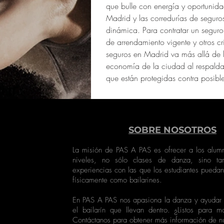
que bulle con energía y oportunida
Madrid y las corredurías de seguros
dinámica. Para contratar un seguro i
de arrendamiento vigente y otros cr
seguros en Madrid va más allá de l
economía de la ciudad al respalda
que están protegidas contra posibl
SOBRE NOSOTROS
La misión de PAS A PAS es ofrecer a los alumn
niveles, no sólo clases de danza, sino tam
experiencias con las que los estudiantes puedan
físicamente como bailarines.
En PAS A PAS nos apasiona la danza y ayudar a
el bailarín que llevan dentro. ¿Listos para m
Contáctanos para obtener más información de nu