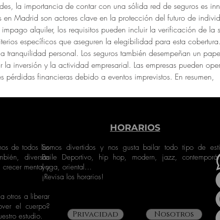
des, la importancia de contar con una sólida red de seguros es in
 en Madrid son actores clave en la protección del futuro de indivi
mpago alquiler, los requisitos pueden incluir la verificación de la s
iterios específicos que aseguren la elegibilidad para esta cobertur
a tranquilidad personal. Los seguros también desempeñan un papel
r la inversión y la actividad empresarial. Las empresas pueden op
es pérdidas financieras debido a eventos imprevistos. En resumen, 
HORARIOS
os de todos los
Somos divertidos y nos gusta bailar todo tipo de esti
bién, diversas
Baile Deportivo, hip hop, modern, jazz, contemporá
 crecer mental y
yoga, oriental…
¡Revisa los horarios!
 otros a liberar
over el cuerpo?
Privacidad
Nosotros
estro estudio.