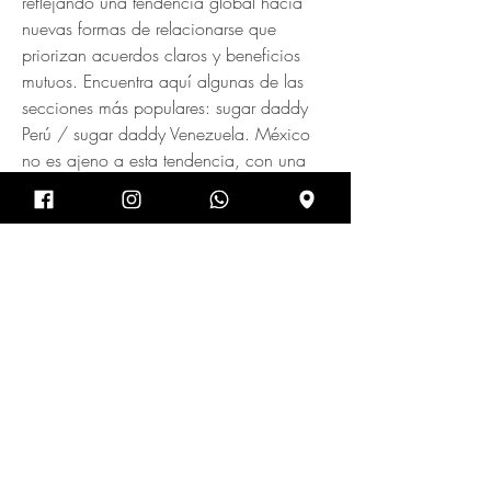
reflejando una tendencia global hacia 
nuevas formas de relacionarse que 
priorizan acuerdos claros y beneficios 
mutuos. Encuentra aquí algunas de las 
secciones más populares: sugar daddy 
Perú / sugar daddy Venezuela. México 
no es ajeno a esta tendencia, con una 
creciente comunidad de sugar daddies y 
sugar babies. En ciudades como 
SOBRE NOSOTROS
La misión de PAS A PAS es ofrecer a los alumnos de
todos los niveles, no sólo clases de danza, sino
también, diversas experiencias con las que los
estudiantes puedan crecer mental y físicamente
como bailarines.
En PAS A PAS nos apasiona la danza y ayudar a
otros a liberar el bailarín que llevan dentro. ¿Listos
para mover el cuerpo? Contáctanos para obtener
más información de nuestro estudio.
HORARIOS