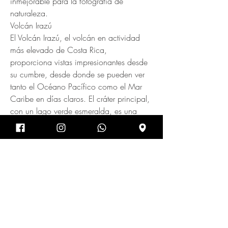
inmejorable para la fotografía de 
naturaleza.
Volcán Irazú
El Volcán Irazú, el volcán en actividad 
más elevado de Costa Rica, 
proporciona vistas impresionantes desde 
su cumbre, desde donde se pueden ver 
tanto el Océano Pacífico como el Mar 
Caribe en días claros. El cráter principal, 
con un lago verde esmeralda, es una 
maravilla de la naturaleza. El parque 
nacional que rodea el volcán cuenta 
con sen
SOBRE NOSOTROS
La misión de PAS A PAS es ofrecer a los alumnos de
todos los niveles, no sólo clases de danza, sino
también, diversas experiencias con las que los
estudiantes puedan crecer mental y físicamente
como bailarines.