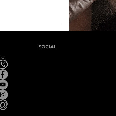
SOCIAL
los:
neo,