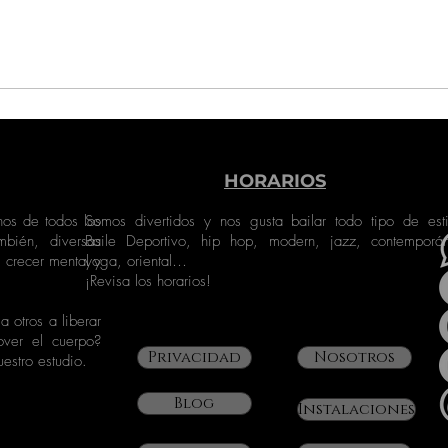
HORARIOS
os de todos los
Somos divertidos y nos gusta bailar todo tipo de esti
bién, diversas
Baile Deportivo, hip hop, modern, jazz, contemporá
 crecer mental y
yoga, oriental…
¡Revisa los horarios!
 otros a liberar
over el cuerpo?
Privacidad
Nosotros
estro estudio.
Blog
Instalaciones