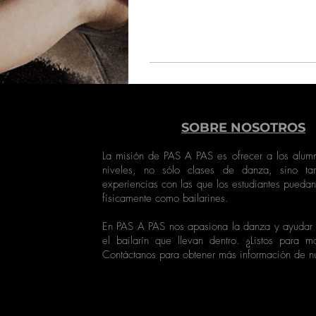
SOBRE NOSOTROS
La misión de PAS A PAS es ofrecer a los alumn
niveles, no sólo clases de danza, sino tam
experiencias con las que los estudiantes puedan
físicamente como bailarines.
En PAS A PAS nos apasiona la danza y ayudar a
el bailarín que llevan dentro. ¿Listos para m
Contáctanos para obtener más información de nu