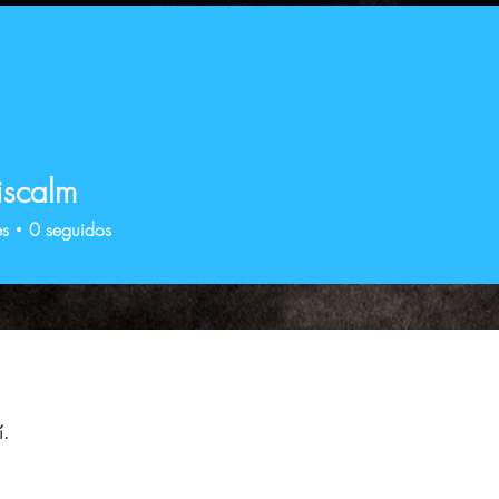
iscalm
es
0
seguidos
í.