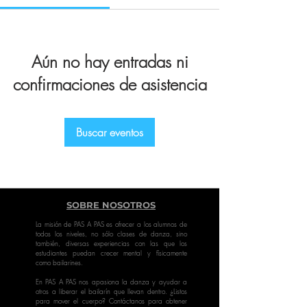
Aún no hay entradas ni
confirmaciones de asistencia
Buscar eventos
SOBRE NOSOTROS
La misión de PAS A PAS es ofrecer a los alumnos de
todos los niveles, no sólo clases de danza, sino
también, diversas experiencias con las que los
estudiantes puedan crecer mental y físicamente
como bailarines.
En PAS A PAS nos apasiona la danza y ayudar a
otros a liberar el bailarín que llevan dentro. ¿Listos
para mover el cuerpo? Contáctanos para obtener