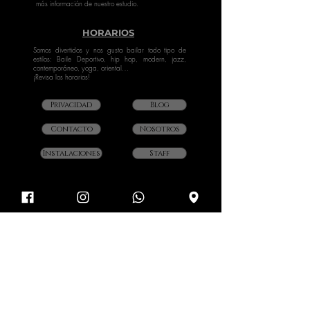
más información de nuestro estudio.
HORARIOS
Somos divertidos y nos gusta bailar todo tipo de
estilos: Baile Deportivo, hip hop, modern, jazz,
contemporáneo, yoga, oriental…
¡Revisa los horarios!
Privacidad
Blog
Contacto
Nosotros
Instalaciones
Staff
SOCIAL